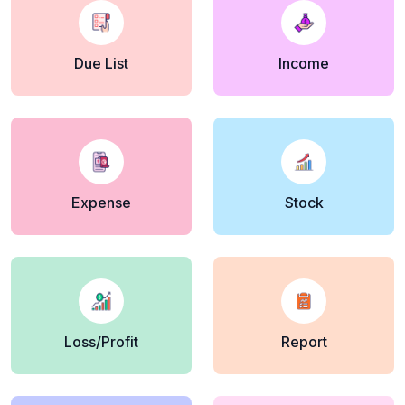
Due List
Income
Expense
Stock
Loss/Profit
Report