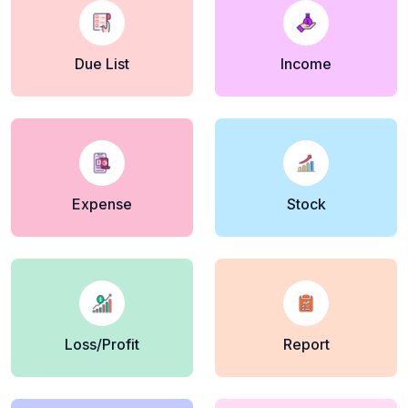
Due List
Income
Expense
Stock
Loss/Profit
Report