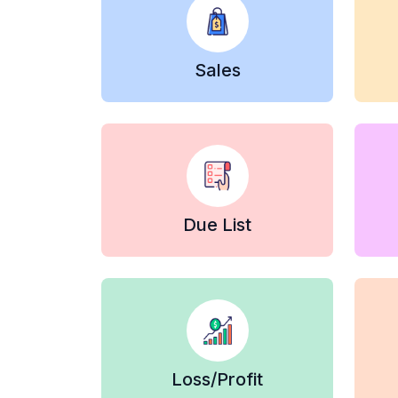
Sales
Due List
Loss/Profit