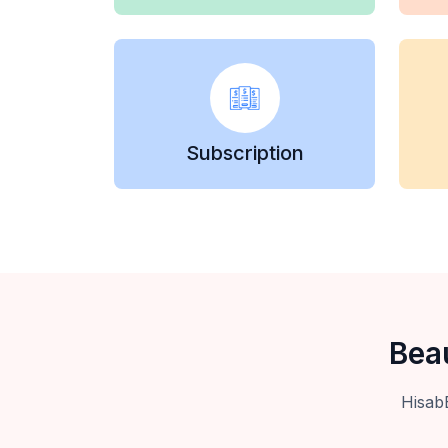
Subscription
Bea
HisabBD