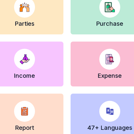
Parties
Purchase
Income
Expense
Report
47+ Languages