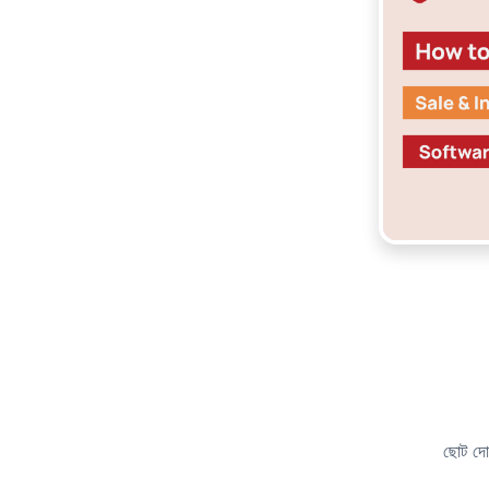
ছোট দোক