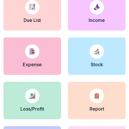
Due List
Income
Expense
Stock
Loss/Profit
Report