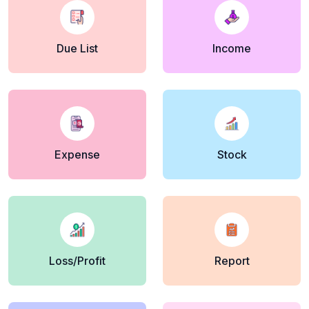
Due List
Income
Expense
Stock
Loss/Profit
Report