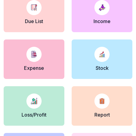
Due List
Income
Expense
Stock
Loss/Profit
Report