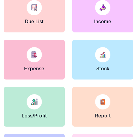
Due List
Income
Expense
Stock
Loss/Profit
Report