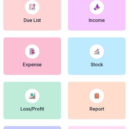
Due List
Income
Expense
Stock
Loss/Profit
Report