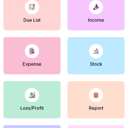
Due List
Income
Expense
Stock
Loss/Profit
Report