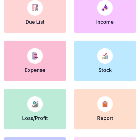
Due List
Income
Expense
Stock
Loss/Profit
Report