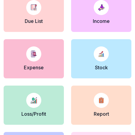
Due List
Income
Expense
Stock
Loss/Profit
Report