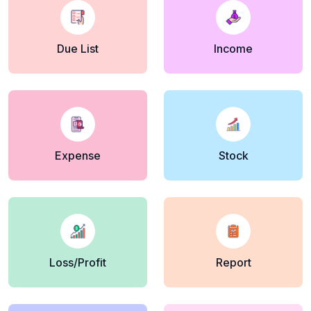
Due List
Income
Expense
Stock
Loss/Profit
Report