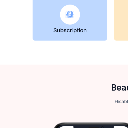
Subscription
Bea
HisabBD