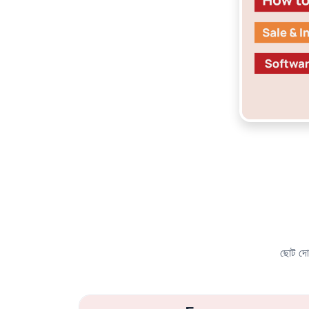
ছোট দোক