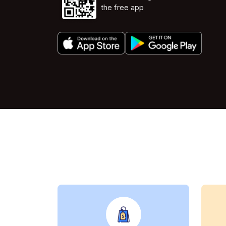
Scan Now to get
the free app