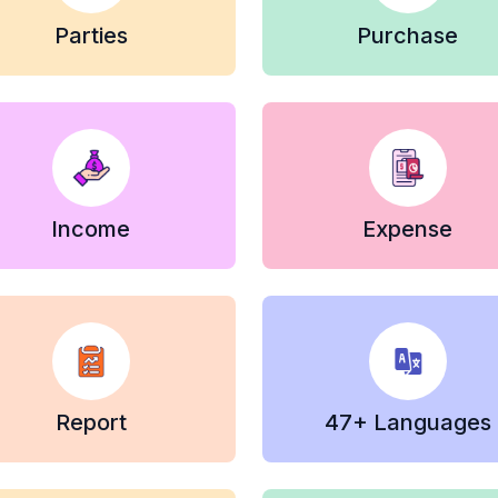
Parties
Purchase
Income
Expense
Report
47+ Languages