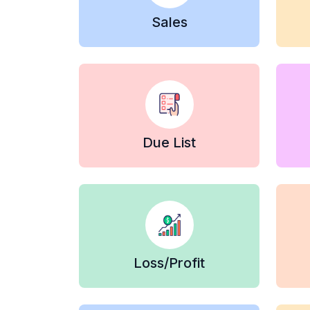
Sales
Due List
Loss/Profit